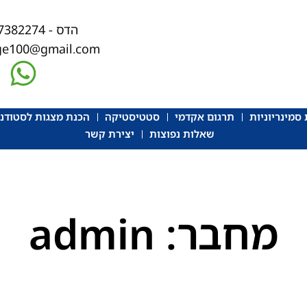
הדס - 058-7382274
ege100@gmail.com
סמינריוניות
תרגום אקדמי
סטטיסטיקה
הכנת מצגות לסטודנ
שאלות נפוצות
יצירת קשר
מחבר:
admin