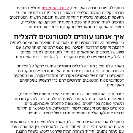
בנוסף לטיפוח החכמה האקדמית,
עבודת הסמינריון
ממלאת תפקיד
מרכזי בקידום המלגה הכלכלית והסברת המדיניות הציבורית. על ידי
התעמקות בסוגיות כלכליות דוחקות והצעת תובנות חדשות, הסטודנטים
תורמים לשיח הרחב יותר סביב התיאוריה והפרקטיקה הכלכלית,
ומעצבים את קווי המתאר של מחקר עתידי וקביעת מדיניות.
איך אנחנו עוזרים לסטודנטים להצליח
בין קשיחות העבודה הסמינריונית, סטודנטים מוצאים את עצמם לעתים
קרובות זקוקים להדרכה ותמיכה. כאן נכנס לתמונה האתר שלנו. עם
שפע של משאבים המותאמים במיוחד לסטודנטים למנהל עסקים
וכלכלה, אנו שואפים להעצים חוקרים בכל שלב של דרכם האקדמית.
האתר שלנו מציע מגוון של כלים וחומרים שנועדו להקל על הצלחה
בעבודה סמינריונית. ממדריכים מנוסים על מתודולוגיית מחקר ועד
למאגרים נרחבים של מאמרים אקדמיים ומחקרי מקרה, אנו מספקים
לסטודנטים את המשאבים הדרושים להם כדי להצטיין בעיסוקיהם
האקדמיים.
יתרה מכך, הפלטפורמה שלנו מטפחת קהילה תוססת של לומדים,
ומאפשרת לסטודנטים להתחבר לעמיתים ולמנטורים, לחלוק תובנות
ולשתף פעולה בפרויקטים. באמצעות פורומים אינטראקטיביים,
סמינרים מקוונים וקבוצות לימוד וירטואליות, אנו מאפשרים חילופי
דברים אינטלקטואליים ומטפחים תרבות של למידה שיתופית.
בנוסף למאגר המשאבים החזק שלנו, האתר שלנו מציע תמיכה מותאמת
אישית המותאמת לצרכים הייחודיים של כל סטודנט. בין אם אתה נאבק
עם ניתוח נתונים, חידוד הצהרת התזה שלך או ליטוש כישורי ההצגה