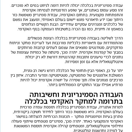
עבודה סמינריונית בכלכלה יכולה להיות דומה לניווט במים לא מוכרים.
זהו מסע עמוס באתגרים, אך שופע הזדמנויות לצמיחה אקדמית
והתפתחות מקצועית. בתחום האקדמיה, עבודת סמינריון משמשת כור
היתוך שבו ידע תיאורטי פוגש יישום בעולם האמיתי, ומעצב את נפשם
של כלכלנים ומנהיגים עסקיים עתידיים. הבנת הקשיים הגלומים
במאמץ זה חיונית, כמו גם הכרה בחשיבותו העמוקה בנוף האקדמי.
הדרך לשליטה בעבודה סמינריונית בכלכלה רצופת מכשולים.
מהתמודדות עם תיאוריות כלכליות מורכבות ועד לעריכת מחקר וניתוח
מדוקדקים, סטודנטים מוצאים את עצמם לעתים קרובות מרותקים
במבוך של קפדנות אקדמית. יתרה מכך, סינתזה של כמויות עצומות של
נתונים לכדי טיעונים ותובנות קוהרנטיות דורשת לא רק יכולת
אינטלקטואלית אלא גם זמן ומסירות.
יתר על כן, האופי הבין-תחומי של הכלכלה דורש גישה רב-גונית,
המשלבת אלמנטים של מתמטיקה, סטטיסטיקה ומדעי החברה. איזון בין
מרכיבים מגוונים אלה תוך שמירה על יושרה אקדמית יכול להיות
מרתיע אפילו עבור החוקרים הממולחים ביותר.
העבודה הסמינריונית וחשיבותה
בתרומה למחקר האקדמי בכלכלה
למרות אתגריה, עבודת הסמינריון בכלכלה תופסת עמדה מרכזית
בעולם האקדמיה. היא משמשת ככור היתוך לחידוד חשיבה ביקורתית,
פתרון בעיות ומיומנויות מחקר – תכונות הכרחיות להצלחה במישור
האקדמי והמקצועי כאחד. יתרה מכך, סמינרים מטפחים שיתוף פעולה
וחילופי אינטלקטואלים, ומטפחים קהילה אקדמית תוססת המשגשגת
על למידה וחדשנות קולקטיבית.