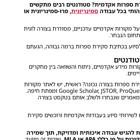
ת ספרות אקדמית? סטודנטים רבים מתקשים
ותי בכל עבודה
סמינריונית
, פרו-סמינריונית או
 מקורות אקדמיים עדכניים, מסודרת בצורה לוגית
תחום הנבחר.
סיוע בכתיבת סקירת ספרות ברמה גבוהה, הגעתם
טודנטים
רות מידע אקדמיים, ניתוח והשוואה בין מחקרים
ימים.
ירת ספרות בצורה נכונה? ראשית, יש לאתר מקורות
מהימנים ממאגרי מידע אקדמיים כגון Google Scholar, JSTOR, ProQuest ומפתח חיפה.
המאמרים שנבחרו ולשלב אותם בטקסט בצורה
 לשירותי סיוע בעבודות אקדמיות ורוכשים סקירת
להגיש עבודה איכותית ומדויקת, תוך שמירה
פי כללי APA או MLA.
שירות זה מיועד